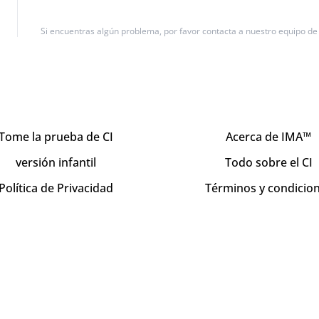
Si encuentras algún problema, por favor contacta a nuestro equipo d
Tome la prueba de CI
Acerca de IMA™
versión infantil
Todo sobre el CI
Política de Privacidad
Términos y condicio