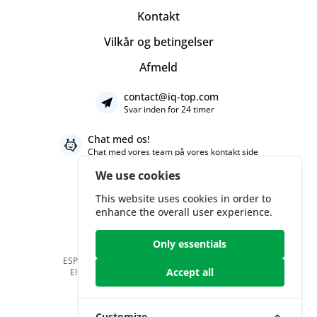
Kontakt
Vilkår og betingelser
Afmeld
contact@iq-top.com
Svar inden for 24 timer
Chat med os!
Chat med vores team på vores
kontakt side
We use cookies
This website uses cookies in order to
enhance the overall user experience.
Only essentials
ESPRESSO.SOCIAL LTD 168 The Circle Queen
Accept all
Elizabeth Street, London, United Kingdom
T.V.A. 132410003
Customize