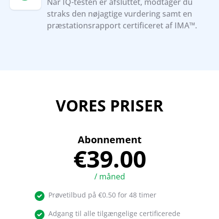
Når IQ-testen er afsluttet, modtager du
straks den nøjagtige vurdering samt en
præstationsrapport certificeret af IMA™.
VORES PRISER
Abonnement
€39.00
/ måned
Prøvetilbud på €0.50 for 48 timer
Adgang til alle tilgængelige certificerede