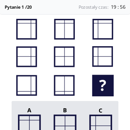
19 : 56
Pytanie
1
/20
Pozostały czas:
A
B
C