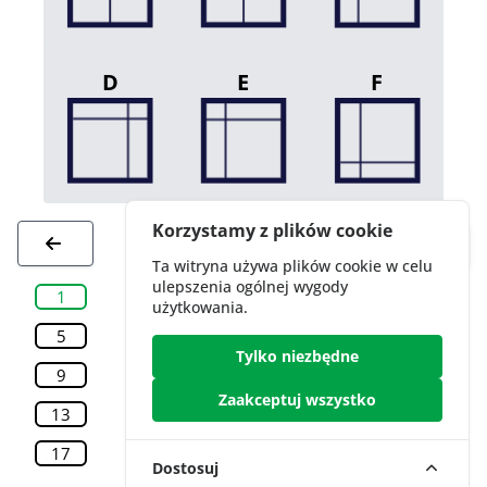
D
E
F
Korzystamy z plików cookie
Ta witryna używa plików cookie w celu
ulepszenia ogólnej wygody
1
2
3
4
użytkowania.
5
6
7
8
Tylko niezbędne
9
10
11
12
Zaakceptuj wszystko
13
14
15
16
17
18
19
20
Dostosuj